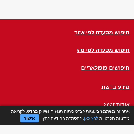
חיפוש מסעדה לפי אזור
חיפוש מסעדה לפי סוג
חיפושים פופולאריים
מידע ברשת
אודות 2eat
אתר זה משתמש בעוגיות לצרכי ניתוח תנועות ושיווק מחדש. לקריאת
מדיניות הפרטיות
לחץ כאן
. להסתרת ההודעה לחץ
אישור
Click a Table