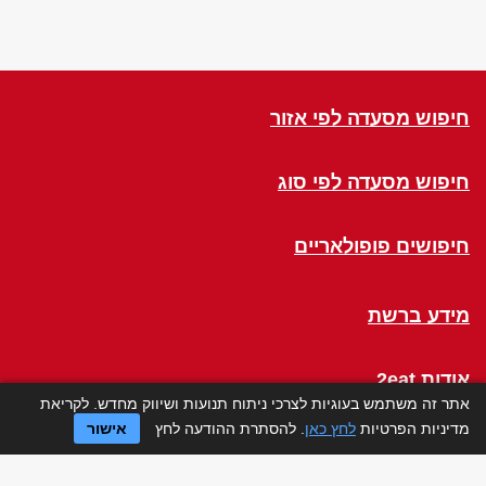
חיפוש מסעדה לפי אזור
חיפוש מסעדה לפי סוג
חיפושים פופולאריים
מידע ברשת
אודות 2eat
אתר זה משתמש בעוגיות לצרכי ניתוח תנועות ושיווק מחדש. לקריאת
מדיניות הפרטיות
לחץ כאן
. להסתרת ההודעה לחץ
אישור
Click a Table