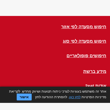
חיפוש מסעדה לפי אזור
חיפוש מסעדה לפי סוג
חיפושים פופולאריים
מידע ברשת
אודות 2eat
אתר זה משתמש בעוגיות לצרכי ניתוח תנועות ושיווק מחדש. לקריאת
מדיניות הפרטיות
לחץ כאן
. להסתרת ההודעה לחץ
אישור
Click a Table