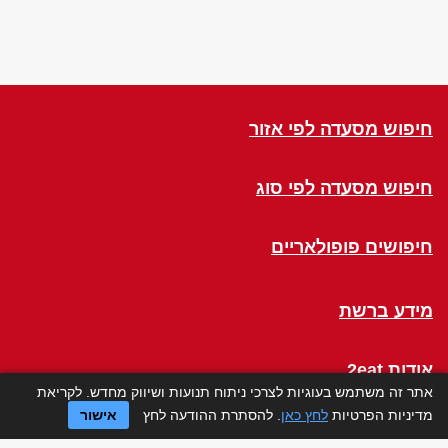
חיפוש מסעדה לפי אזור
חיפוש מסעדה לפי סוג
חיפושים פופולאריים
מידע ברשת
אודות 2eat
אתר זה משתמש בעוגיות לצרכי ניתוח תנועות ושיווק מחדש. לקריאת
מדיניות הפרטיות
לחץ כאן
. להסתרת ההודעה לחץ
אישור
Click a Table