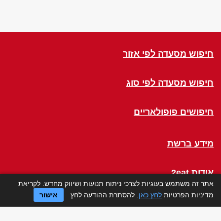
חיפוש מסעדה לפי אזור
חיפוש מסעדה לפי סוג
חיפושים פופולאריים
מידע ברשת
אודות 2eat
אתר זה משתמש בעוגיות לצרכי ניתוח תנועות ושיווק מחדש. לקריאת
מדיניות הפרטיות
לחץ כאן
. להסתרת ההודעה לחץ
אישור
Click a Table