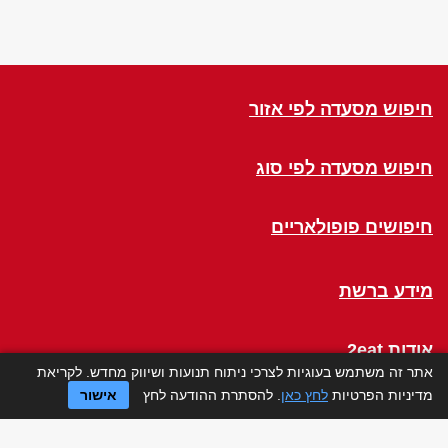
חיפוש מסעדה לפי אזור
חיפוש מסעדה לפי סוג
חיפושים פופולאריים
מידע ברשת
אודות 2eat
אתר זה משתמש בעוגיות לצרכי ניתוח תנועות ושיווק מחדש. לקריאת
מדיניות הפרטיות
לחץ כאן
. להסתרת ההודעה לחץ
אישור
Click a Table