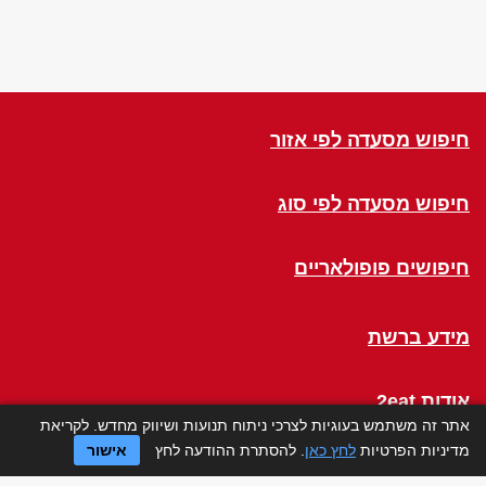
חיפוש מסעדה לפי אזור
חיפוש מסעדה לפי סוג
חיפושים פופולאריים
מידע ברשת
אודות 2eat
אתר זה משתמש בעוגיות לצרכי ניתוח תנועות ושיווק מחדש. לקריאת
מדיניות הפרטיות
לחץ כאן
. להסתרת ההודעה לחץ
אישור
Click a Table