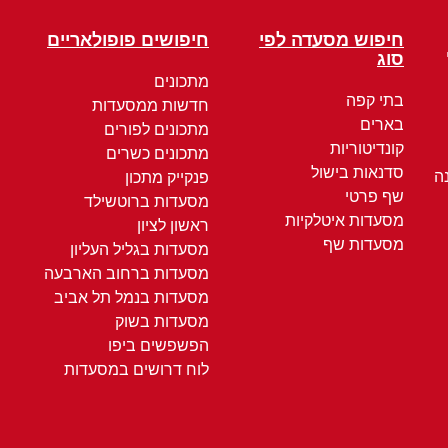
חיפוש מסעדה לפי
חיפושים פופולאריים
סוג
מתכונים
בתי קפה
חדשות ממסעדות
בארים
מתכונים לפורים
קונדיטוריות
מתכונים כשרים
סדנאות בישול
ה
פנקייק מתכון
שף פרטי
מסעדות ברוטשילד
מסעדות איטלקיות
ראשון לציון
מסעדות שף
מסעדות בגליל העליון
מסעדות ברחוב הארבעה
מסעדות בנמל תל אביב
מסעדות בשוק
הפשפשים ביפו
לוח דרושים במסעדות