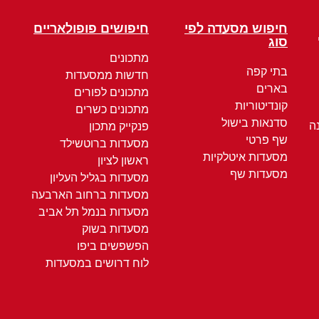
חיפוש מסעדה לפי
חיפושים פופולאריים
סוג
מתכונים
בתי קפה
חדשות ממסעדות
בארים
מתכונים לפורים
קונדיטוריות
מתכונים כשרים
סדנאות בישול
ה
פנקייק מתכון
שף פרטי
מסעדות ברוטשילד
מסעדות איטלקיות
ראשון לציון
מסעדות שף
מסעדות בגליל העליון
מסעדות ברחוב הארבעה
מסעדות בנמל תל אביב
מסעדות בשוק
הפשפשים ביפו
לוח דרושים במסעדות