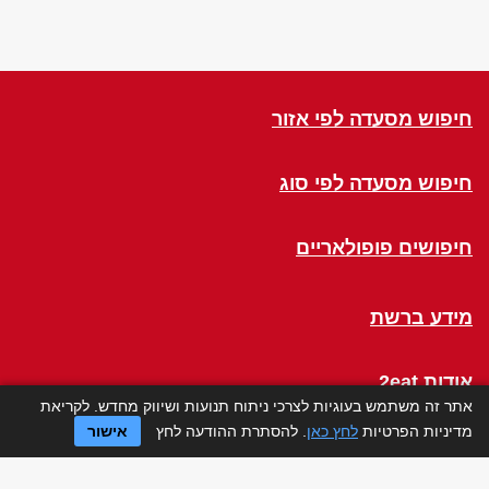
חיפוש מסעדה לפי אזור
חיפוש מסעדה לפי סוג
חיפושים פופולאריים
מידע ברשת
אודות 2eat
אתר זה משתמש בעוגיות לצרכי ניתוח תנועות ושיווק מחדש. לקריאת
מדיניות הפרטיות
לחץ כאן
. להסתרת ההודעה לחץ
אישור
Click a Table