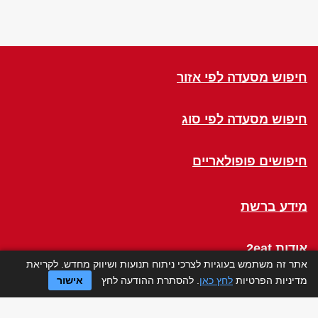
חיפוש מסעדה לפי אזור
חיפוש מסעדה לפי סוג
חיפושים פופולאריים
מידע ברשת
אודות 2eat
אתר זה משתמש בעוגיות לצרכי ניתוח תנועות ושיווק מחדש. לקריאת
מדיניות הפרטיות
לחץ כאן
. להסתרת ההודעה לחץ
אישור
Click a Table