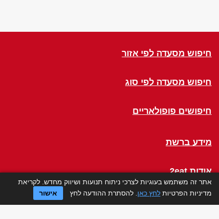
חיפוש מסעדה לפי אזור
חיפוש מסעדה לפי סוג
חיפושים פופולאריים
מידע ברשת
אודות 2eat
אתר זה משתמש בעוגיות לצרכי ניתוח תנועות ושיווק מחדש. לקריאת
מדיניות הפרטיות
לחץ כאן
. להסתרת ההודעה לחץ
אישור
Click a Table