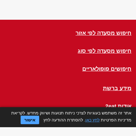
חיפוש מסעדה לפי אזור
חיפוש מסעדה לפי סוג
חיפושים פופולאריים
מידע ברשת
אודות 2eat
אתר זה משתמש בעוגיות לצרכי ניתוח תנועות ושיווק מחדש. לקריאת
מדיניות הפרטיות
לחץ כאן
. להסתרת ההודעה לחץ
אישור
Click a Table