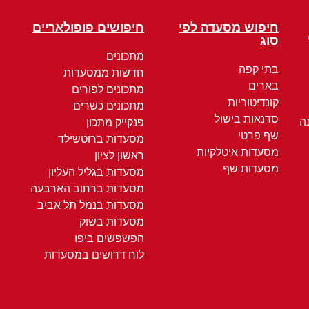
חיפוש מסעדה לפי
חיפושים פופולאריים
סוג
מתכונים
בתי קפה
חדשות ממסעדות
בארים
מתכונים לפורים
קונדיטוריות
מתכונים כשרים
סדנאות בישול
ה
פנקייק מתכון
שף פרטי
מסעדות ברוטשילד
מסעדות איטלקיות
ראשון לציון
מסעדות שף
מסעדות בגליל העליון
מסעדות ברחוב הארבעה
מסעדות בנמל תל אביב
מסעדות בשוק
הפשפשים ביפו
לוח דרושים במסעדות