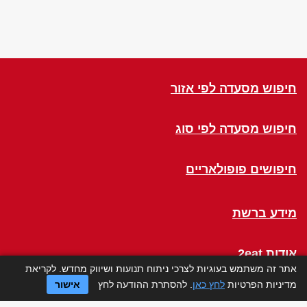
חיפוש מסעדה לפי אזור
חיפוש מסעדה לפי סוג
חיפושים פופולאריים
מידע ברשת
אודות 2eat
אתר זה משתמש בעוגיות לצרכי ניתוח תנועות ושיווק מחדש. לקריאת
מדיניות הפרטיות
לחץ כאן
. להסתרת ההודעה לחץ
אישור
Click a Table