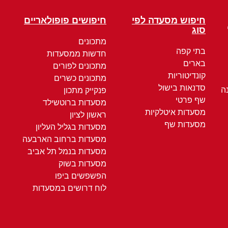
חיפוש מסעדה לפי
חיפושים פופולאריים
סוג
מתכונים
בתי קפה
חדשות ממסעדות
בארים
מתכונים לפורים
קונדיטוריות
מתכונים כשרים
סדנאות בישול
ה
פנקייק מתכון
שף פרטי
מסעדות ברוטשילד
מסעדות איטלקיות
ראשון לציון
מסעדות שף
מסעדות בגליל העליון
מסעדות ברחוב הארבעה
מסעדות בנמל תל אביב
מסעדות בשוק
הפשפשים ביפו
לוח דרושים במסעדות