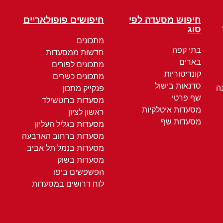
חיפוש מסעדה לפי
חיפושים פופולאריים
סוג
מתכונים
בתי קפה
חדשות ממסעדות
בארים
מתכונים לפורים
קונדיטוריות
מתכונים כשרים
סדנאות בישול
ה
פנקייק מתכון
שף פרטי
מסעדות ברוטשילד
מסעדות איטלקיות
ראשון לציון
מסעדות שף
מסעדות בגליל העליון
מסעדות ברחוב הארבעה
מסעדות בנמל תל אביב
מסעדות בשוק
הפשפשים ביפו
לוח דרושים במסעדות