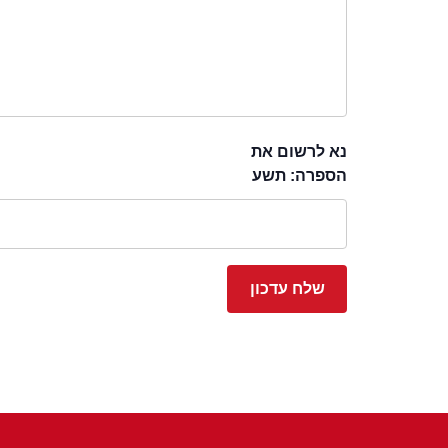
נא לרשום את
הספרה: תשע