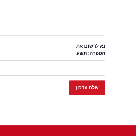
נא לרשום את
הספרה: תשע