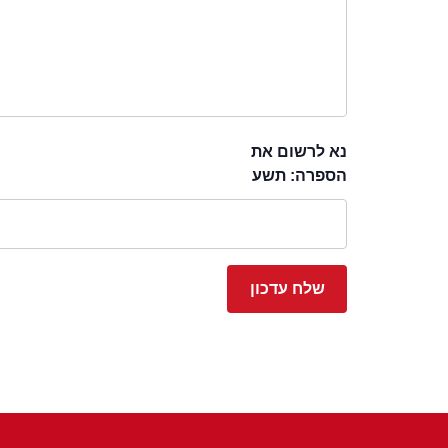
נא לרשום את
הספרה: תשע