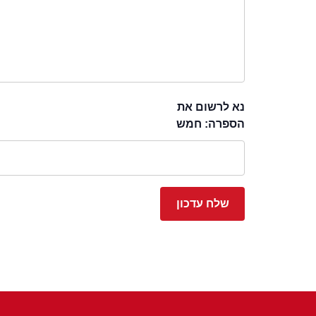
נא לרשום את
הספרה: חמש