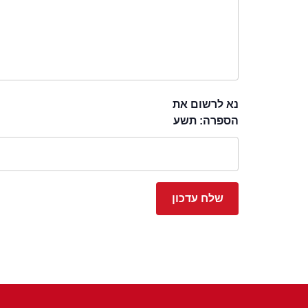
נא לרשום את
הספרה: תשע