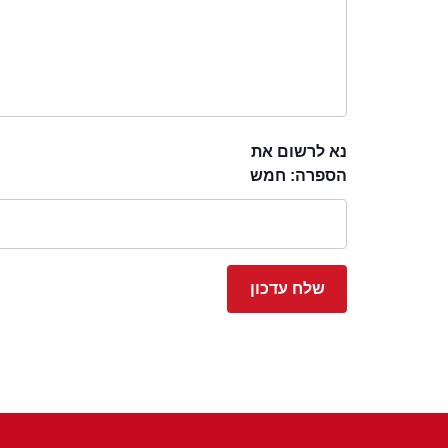
נא לרשום את
הספרה: חמש