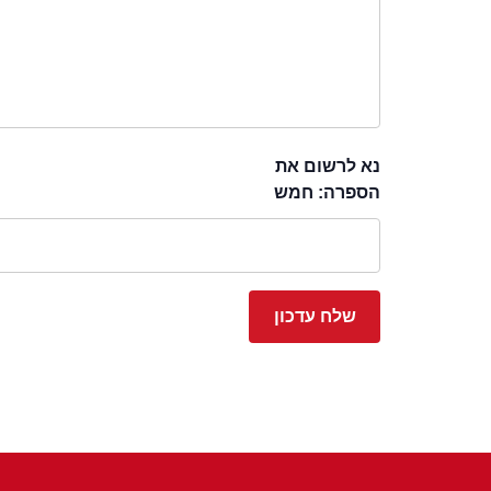
נא לרשום את
הספרה: חמש