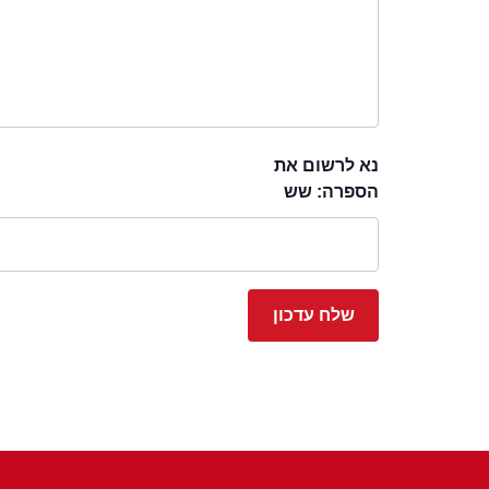
נא לרשום את
הספרה: שש