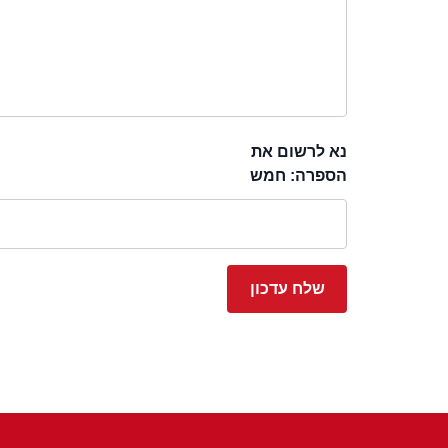
נא לרשום את
הספרה: חמש