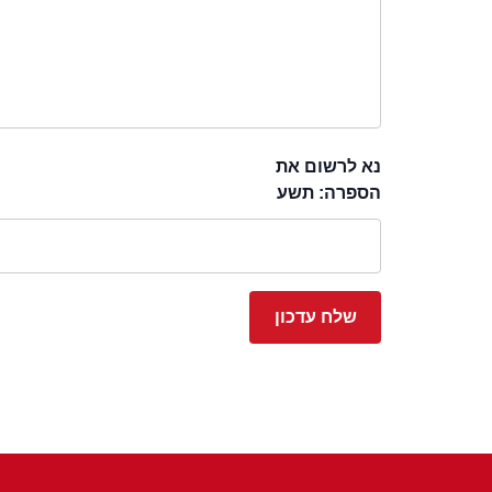
נא לרשום את
הספרה: תשע