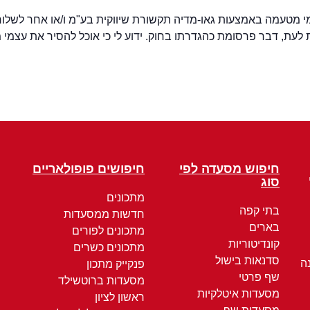
הצטרף" הנני מאשר בזה ל-2eat ו/או אל מי מטעמה באמצעות גאו-מדיה תקשורת שיווקית בע"מ 
עת, דבר פרסומת כהגדרתו בחוק. ידוע לי כי אוכל להסיר את עצמ
חיפוש מסעדה לפי
חיפושים פופולאריים
סוג
מתכונים
בתי קפה
חדשות ממסעדות
בארים
מתכונים לפורים
קונדיטוריות
מתכונים כשרים
סדנאות בישול
ה
פנקייק מתכון
שף פרטי
מסעדות ברוטשילד
מסעדות איטלקיות
ראשון לציון