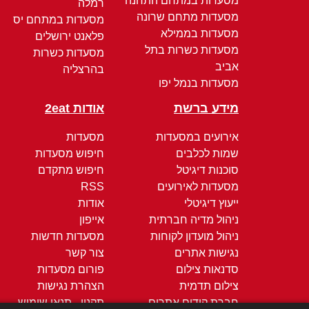
מסעדות במתחם התחנה
רמלה
מסעדות מתחם שרונה
מסעדות במתחם יס
מסעדות בממילא
פלאנט ירושלים
מסעדות כשרות בתל
מסעדות כשרות
אביב
בהרצליה
מסעדות בנמל יפו
מידע ברשת
אודות 2eat
אירועים במסעדות
מסעדות
שמות לכלבים
חיפוש מסעדות
סוכנות דיגיטל
חיפוש מתקדם
מסעדות לאירועים
RSS
ייעוץ דיגיטלי
אודות
ניהול מדיה חברתית
אייפון
ניהול מועדון לקוחות
מסעדות חדשות
נגישות אתרים
צור קשר
סדנאות צילום
פורום מסעדות
צילום תדמית
הצהרת נגישות
חברת קידום אתרים
תקנון - תנאי שימוש