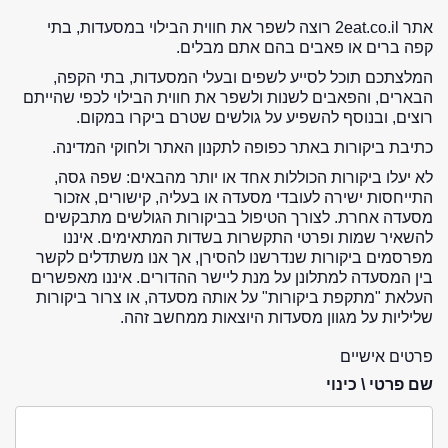
אתר 2eat.co.il רוצה לשפר את חווית הבילוי במסעדות, בתי
קפה ברים או פאבים בהם אתם מבלים.
המלצתכם תוכל לסייע לשפים ובעלי המסעדות, בתי הקפה,
הבארים, והפאבים לשנות ולשפר את חווית הבילוי לכפי שהייתם
רוצים, ובנוסף להשפיע על גולשים שטרם ביקרו במקום.
כתיבת ביקורות באתר כפופה לתקנון האתר ולחוקי המדינה.
לא יעלו ביקורות הכוללות אחד או יותר מהבאים: שפה גסה,
התייחסות ישירה לעובדי מסעדה או בעליה, קישורים, אזכור
מסעדה אחרת. לצורך הטיפול בביקורות הגולשים מתבקשים
להשאיר שמות ופרטי התקשרות בשדות המתאימים. איננו
מפרסמים ביקורות שנדרשנו להסירן, אך אנו משתדלים לקשר
בין המסעדה למתלונן על מנת ליישר ההדורים. איננו מאפשרים
העלאת "מתקפת ביקורות" על אותה מסעדה, או צרור ביקורות
שליליות על מגוון מסעדות היוצאות ממחשב זהה.
פרטים אישיים
שם פרטי \ כינוי