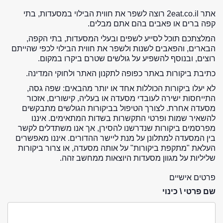
אתר 2eat.co.il רוצה לשפר את חווית הבילוי במסעדות, בתי
קפה ברים או פאבים בהם אתם מבלים.
המלצתכם תוכל לסייע לשפים ובעלי המסעדות, בתי הקפה,
הבארים, והפאבים לשנות ולשפר את חווית הבילוי לכפי שהייתם
רוצים, ובנוסף להשפיע על גולשים שטרם ביקרו במקום.
כתיבת ביקורות באתר כפופה לתקנון האתר ולחוקי המדינה.
לא יעלו ביקורות הכוללות אחד או יותר מהבאים: שפה גסה,
התייחסות ישירה לעובדי מסעדה או בעליה, קישורים, אזכור
מסעדה אחרת. לצורך הטיפול בביקורות הגולשים מתבקשים
להשאיר שמות ופרטי התקשרות בשדות המתאימים. איננו
מפרסמים ביקורות שנדרשנו להסירן, אך אנו משתדלים לקשר
בין המסעדה למתלונן על מנת ליישר ההדורים. איננו מאפשרים
העלאת "מתקפת ביקורות" על אותה מסעדה, או צרור ביקורות
שליליות על מגוון מסעדות היוצאות ממחשב זהה.
פרטים אישיים
שם פרטי \ כינוי