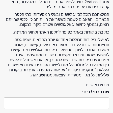
אתר 2eat.co.il רוצה לשפר את חווית הבילוי במסעדות, בתי
קפה ברים או פאבים בהם אתם מבלים.
המלצתכם תוכל לסייע לשפים ובעלי המסעדות, בתי הקפה,
הבארים, והפאבים לשנות ולשפר את חווית הבילוי לכפי שהייתם
רוצים, ובנוסף להשפיע על גולשים שטרם ביקרו במקום.
כתיבת ביקורות באתר כפופה לתקנון האתר ולחוקי המדינה.
לא יעלו ביקורות הכוללות אחד או יותר מהבאים: שפה גסה,
התייחסות ישירה לעובדי מסעדה או בעליה, קישורים, אזכור
מסעדה אחרת. לצורך הטיפול בביקורות הגולשים מתבקשים
להשאיר שמות ופרטי התקשרות בשדות המתאימים. איננו
מפרסמים ביקורות שנדרשנו להסירן, אך אנו משתדלים לקשר
בין המסעדה למתלונן על מנת ליישר ההדורים. איננו מאפשרים
העלאת "מתקפת ביקורות" על אותה מסעדה, או צרור ביקורות
שליליות על מגוון מסעדות היוצאות ממחשב זהה.
פרטים אישיים
שם פרטי \ כינוי