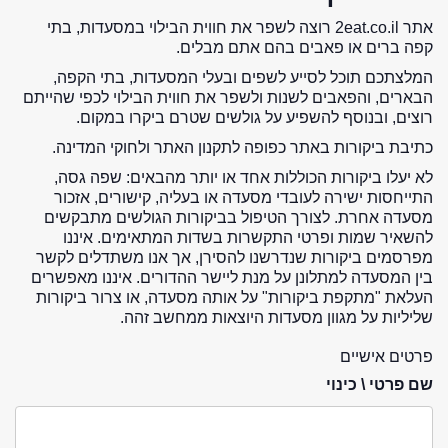
אתר 2eat.co.il רוצה לשפר את חווית הבילוי במסעדות, בתי
קפה ברים או פאבים בהם אתם מבלים.
המלצתכם תוכל לסייע לשפים ובעלי המסעדות, בתי הקפה,
הבארים, והפאבים לשנות ולשפר את חווית הבילוי לכפי שהייתם
רוצים, ובנוסף להשפיע על גולשים שטרם ביקרו במקום.
כתיבת ביקורות באתר כפופה לתקנון האתר ולחוקי המדינה.
לא יעלו ביקורות הכוללות אחד או יותר מהבאים: שפה גסה,
התייחסות ישירה לעובדי מסעדה או בעליה, קישורים, אזכור
מסעדה אחרת. לצורך הטיפול בביקורות הגולשים מתבקשים
להשאיר שמות ופרטי התקשרות בשדות המתאימים. איננו
מפרסמים ביקורות שנדרשנו להסירן, אך אנו משתדלים לקשר
בין המסעדה למתלונן על מנת ליישר ההדורים. איננו מאפשרים
העלאת "מתקפת ביקורות" על אותה מסעדה, או צרור ביקורות
שליליות על מגוון מסעדות היוצאות ממחשב זהה.
פרטים אישיים
שם פרטי \ כינוי