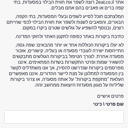
אתר 2eat.co.il רוצה לשפר את חווית הבילוי במסעדות, בתי
קפה ברים או פאבים בהם אתם מבלים.
המלצתכם תוכל לסייע לשפים ובעלי המסעדות, בתי הקפה,
הבארים, והפאבים לשנות ולשפר את חווית הבילוי לכפי שהייתם
רוצים, ובנוסף להשפיע על גולשים שטרם ביקרו במקום.
כתיבת ביקורות באתר כפופה לתקנון האתר ולחוקי המדינה.
לא יעלו ביקורות הכוללות אחד או יותר מהבאים: שפה גסה,
התייחסות ישירה לעובדי מסעדה או בעליה, קישורים, אזכור
מסעדה אחרת. לצורך הטיפול בביקורות הגולשים מתבקשים
להשאיר שמות ופרטי התקשרות בשדות המתאימים. איננו
מפרסמים ביקורות שנדרשנו להסירן, אך אנו משתדלים לקשר
בין המסעדה למתלונן על מנת ליישר ההדורים. איננו מאפשרים
העלאת "מתקפת ביקורות" על אותה מסעדה, או צרור ביקורות
שליליות על מגוון מסעדות היוצאות ממחשב זהה.
פרטים אישיים
שם פרטי \ כינוי