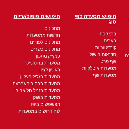
חיפוש מסעדה לפי
חיפושים פופולאריים
סוג
מתכונים
בתי קפה
חדשות ממסעדות
בארים
מתכונים לפורים
קונדיטוריות
מתכונים כשרים
סדנאות בישול
ה
פנקייק מתכון
שף פרטי
מסעדות ברוטשילד
מסעדות איטלקיות
ראשון לציון
מסעדות שף
מסעדות בגליל העליון
מסעדות ברחוב הארבעה
מסעדות בנמל תל אביב
מסעדות בשוק
הפשפשים ביפו
לוח דרושים במסעדות