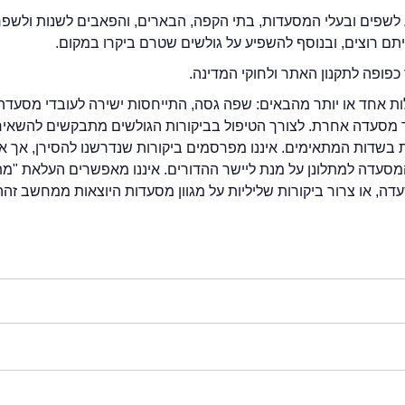
לשפים ובעלי המסעדות, בתי הקפה, הבארים, והפאבים לשנות ולשפ
ייתם רוצים, ובנוסף להשפיע על גולשים שטרם ביקרו במקום.
כפופה לתקנון האתר ולחוקי המדינה.
לות אחד או יותר מהבאים: שפה גסה, התייחסות ישירה לעובדי מסעדה
ור מסעדה אחרת. לצורך הטיפול בביקורות הגולשים מתבקשים להשאיר
בשדות המתאימים. איננו מפרסמים ביקורות שנדרשנו להסירן, אך אנ
סעדה למתלונן על מנת ליישר ההדורים. איננו מאפשרים העלאת "מ
דה, או צרור ביקורות שליליות על מגוון מסעדות היוצאות ממחשב זהה