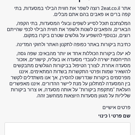
אתר 2eat.co.il רוצה לשפר את חווית הבילוי במסעדות, בתי
קפה ברים או פאבים בהם אתם מבלים.
המלצתכם תוכל לסייע לשפים ובעלי המסעדות, בתי הקפה,
הבארים, והפאבים לשנות ולשפר את חווית הבילוי לכפי שהייתם
רוצים, ובנוסף להשפיע על גולשים שטרם ביקרו במקום.
כתיבת ביקורות באתר כפופה לתקנון האתר ולחוקי המדינה.
לא יעלו ביקורות הכוללות אחד או יותר מהבאים: שפה גסה,
התייחסות ישירה לעובדי מסעדה או בעליה, קישורים, אזכור
מסעדה אחרת. לצורך הטיפול בביקורות הגולשים מתבקשים
להשאיר שמות ופרטי התקשרות בשדות המתאימים. איננו
מפרסמים ביקורות שנדרשנו להסירן, אך אנו משתדלים לקשר
בין המסעדה למתלונן על מנת ליישר ההדורים. איננו מאפשרים
העלאת "מתקפת ביקורות" על אותה מסעדה, או צרור ביקורות
שליליות על מגוון מסעדות היוצאות ממחשב זהה.
פרטים אישיים
שם פרטי \ כינוי