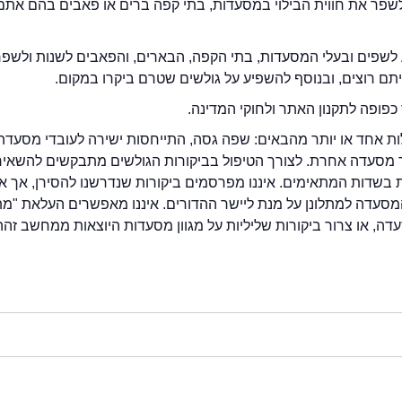
2eat.co רוצה לשפר את חווית הבילוי במסעדות, בתי קפה ברים או פאבים בהם אתם
לשפים ובעלי המסעדות, בתי הקפה, הבארים, והפאבים לשנות ולשפ
ייתם רוצים, ובנוסף להשפיע על גולשים שטרם ביקרו במקום.
כפופה לתקנון האתר ולחוקי המדינה.
לות אחד או יותר מהבאים: שפה גסה, התייחסות ישירה לעובדי מסעדה
ור מסעדה אחרת. לצורך הטיפול בביקורות הגולשים מתבקשים להשאיר
בשדות המתאימים. איננו מפרסמים ביקורות שנדרשנו להסירן, אך אנ
סעדה למתלונן על מנת ליישר ההדורים. איננו מאפשרים העלאת "מ
דה, או צרור ביקורות שליליות על מגוון מסעדות היוצאות ממחשב זהה