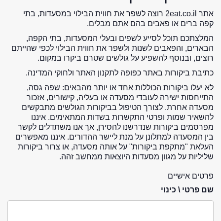
אתר 2eat.co.il רוצה לשפר את חווית הבילוי במסעדות, בתי
קפה ברים או פאבים בהם אתם מבלים.
המלצתכם תוכל לסייע לשפים ובעלי המסעדות, בתי הקפה,
הבארים, והפאבים לשנות ולשפר את חווית הבילוי לכפי שהייתם
רוצים, ובנוסף להשפיע על גולשים שטרם ביקרו במקום.
כתיבת ביקורות באתר כפופה לתקנון האתר ולחוקי המדינה.
לא יעלו ביקורות הכוללות אחד או יותר מהבאים: שפה גסה,
התייחסות ישירה לעובדי מסעדה או בעליה, קישורים, אזכור
מסעדה אחרת. לצורך הטיפול בביקורות הגולשים מתבקשים
להשאיר שמות ופרטי התקשרות בשדות המתאימים. איננו
מפרסמים ביקורות שנדרשנו להסירן, אך אנו משתדלים לקשר
בין המסעדה למתלונן על מנת ליישר ההדורים. איננו מאפשרים
העלאת "מתקפת ביקורות" על אותה מסעדה, או צרור ביקורות
שליליות על מגוון מסעדות היוצאות ממחשב זהה.
פרטים אישיים
שם פרטי \ כינוי