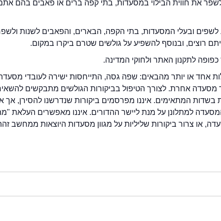
2eat.co רוצה לשפר את חווית הבילוי במסעדות, בתי קפה ברים או פאבים בהם אתם
לשפים ובעלי המסעדות, בתי הקפה, הבארים, והפאבים לשנות ולשפ
ייתם רוצים, ובנוסף להשפיע על גולשים שטרם ביקרו במקום.
כפופה לתקנון האתר ולחוקי המדינה.
לות אחד או יותר מהבאים: שפה גסה, התייחסות ישירה לעובדי מסעדה
ור מסעדה אחרת. לצורך הטיפול בביקורות הגולשים מתבקשים להשאיר
בשדות המתאימים. איננו מפרסמים ביקורות שנדרשנו להסירן, אך אנ
סעדה למתלונן על מנת ליישר ההדורים. איננו מאפשרים העלאת "מ
דה, או צרור ביקורות שליליות על מגוון מסעדות היוצאות ממחשב זהה