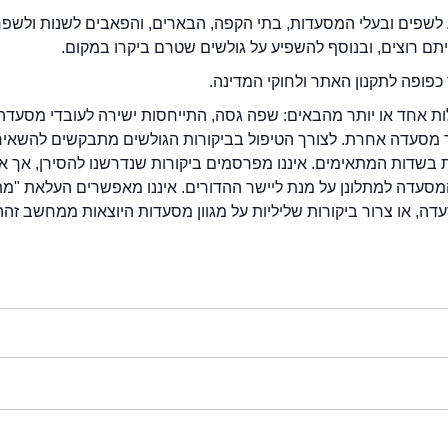
לשפים ובעלי המסעדות, בתי הקפה, הבארים, והפאבים לשנות ולשפ
ייתם רוצים, ובנוסף להשפיע על גולשים שטרם ביקרו במקום.
כפופה לתקנון האתר ולחוקי המדינה.
לות אחד או יותר מהבאים: שפה גסה, התייחסות ישירה לעובדי מסעדה
ור מסעדה אחרת. לצורך הטיפול בביקורות הגולשים מתבקשים להשאיר
בשדות המתאימים. איננו מפרסמים ביקורות שנדרשנו להסירן, אך אנ
סעדה למתלונן על מנת ליישר ההדורים. איננו מאפשרים העלאת "מ
דה, או צרור ביקורות שליליות על מגוון מסעדות היוצאות ממחשב זהה