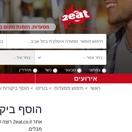
מסעדות, הזמנת מקום ב
צמחוני
טבעוני
כשר
מהדרין
אירועים
ראשי
>
חיפוש מסעדות
>
בוריטו
>
הוסף ביקורות ע
הוסף ביק
אתר .il
מבלים.