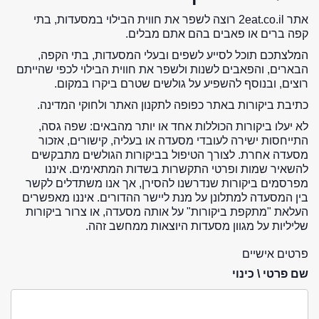
אתר 2eat.co.il רוצה לשפר את חווית הבילוי במסעדות, בתי
קפה ברים או פאבים בהם אתם מבלים.
המלצתכם תוכל לסייע לשפים ובעלי המסעדות, בתי הקפה,
הבארים, והפאבים לשנות ולשפר את חווית הבילוי לכפי שהייתם
רוצים, ובנוסף להשפיע על גולשים שטרם ביקרו במקום.
כתיבת ביקורות באתר כפופה לתקנון האתר ולחוקי המדינה.
לא יעלו ביקורות הכוללות אחד או יותר מהבאים: שפה גסה,
התייחסות ישירה לעובדי מסעדה או בעליה, קישורים, אזכור
מסעדה אחרת. לצורך הטיפול בביקורות הגולשים מתבקשים
להשאיר שמות ופרטי התקשרות בשדות המתאימים. איננו
מפרסמים ביקורות שנדרשנו להסירן, אך אנו משתדלים לקשר
בין המסעדה למתלונן על מנת ליישר ההדורים. איננו מאפשרים
העלאת "מתקפת ביקורות" על אותה מסעדה, או צרור ביקורות
שליליות על מגוון מסעדות היוצאות ממחשב זהה.
פרטים אישיים
שם פרטי \ כינוי