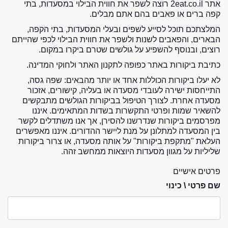
אתר 2eat.co.il רוצה לשפר את חווית הבילוי במסעדות, בתי
קפה ברים או פאבים בהם אתם מבלים.
המלצתכם תוכל לסייע לשפים ובעלי המסעדות, בתי הקפה,
הבארים, והפאבים לשנות ולשפר את חווית הבילוי לכפי שהייתם
רוצים, ובנוסף להשפיע על גולשים שטרם ביקרו במקום.
כתיבת ביקורות באתר כפופה לתקנון האתר ולחוקי המדינה.
לא יעלו ביקורות הכוללות אחד או יותר מהבאים: שפה גסה,
התייחסות ישירה לעובדי מסעדה או בעליה, קישורים, אזכור
מסעדה אחרת. לצורך הטיפול בביקורות הגולשים מתבקשים
להשאיר שמות ופרטי התקשרות בשדות המתאימים. איננו
מפרסמים ביקורות שנדרשנו להסירן, אך אנו משתדלים לקשר
בין המסעדה למתלונן על מנת ליישר ההדורים. איננו מאפשרים
העלאת "מתקפת ביקורות" על אותה מסעדה, או צרור ביקורות
שליליות על מגוון מסעדות היוצאות ממחשב זהה.
פרטים אישיים
שם פרטי \ כינוי