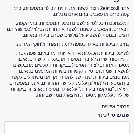
אתר 2eat.co.il רוצה לשפר את חווית הבילוי במסעדות, בתי
קפה ברים או פאבים בהם אתם מבלים.
המלצתכם תוכל לסייע לשפים ובעלי המסעדות, בתי הקפה,
הבארים, והפאבים לשנות ולשפר את חווית הבילוי לכפי שהייתם
רוצים, ובנוסף להשפיע על גולשים שטרם ביקרו במקום.
כתיבת ביקורות באתר כפופה לתקנון האתר ולחוקי המדינה.
לא יעלו ביקורות הכוללות אחד או יותר מהבאים: שפה גסה,
התייחסות ישירה לעובדי מסעדה או בעליה, קישורים, אזכור
מסעדה אחרת. לצורך הטיפול בביקורות הגולשים מתבקשים
להשאיר שמות ופרטי התקשרות בשדות המתאימים. איננו
מפרסמים ביקורות שנדרשנו להסירן, אך אנו משתדלים לקשר
בין המסעדה למתלונן על מנת ליישר ההדורים. איננו מאפשרים
העלאת "מתקפת ביקורות" על אותה מסעדה, או צרור ביקורות
שליליות על מגוון מסעדות היוצאות ממחשב זהה.
פרטים אישיים
שם פרטי \ כינוי