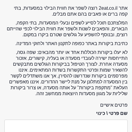
אתר 2eat.co.il רוצה לשפר את חווית הבילוי במסעדות, בתי
קפה ברים או פאבים בהם אתם מבלים.
המלצתכם תוכל לסייע לשפים ובעלי המסעדות, בתי הקפה,
הבארים, והפאבים לשנות ולשפר את חווית הבילוי לכפי שהייתם
רוצים, ובנוסף להשפיע על גולשים שטרם ביקרו במקום.
כתיבת ביקורות באתר כפופה לתקנון האתר ולחוקי המדינה.
לא יעלו ביקורות הכוללות אחד או יותר מהבאים: שפה גסה,
התייחסות ישירה לעובדי מסעדה או בעליה, קישורים, אזכור
מסעדה אחרת. לצורך הטיפול בביקורות הגולשים מתבקשים
להשאיר שמות ופרטי התקשרות בשדות המתאימים. איננו
מפרסמים ביקורות שנדרשנו להסירן, אך אנו משתדלים לקשר
בין המסעדה למתלונן על מנת ליישר ההדורים. איננו מאפשרים
העלאת "מתקפת ביקורות" על אותה מסעדה, או צרור ביקורות
שליליות על מגוון מסעדות היוצאות ממחשב זהה.
פרטים אישיים
שם פרטי \ כינוי