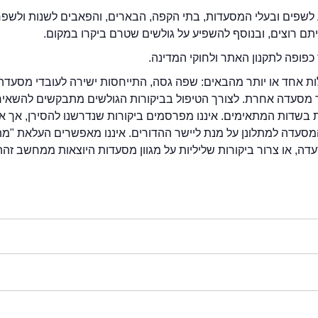
לשפים ובעלי המסעדות, בתי הקפה, הבארים, והפאבים לשנות ולשפ
ייתם רוצים, ובנוסף להשפיע על גולשים שטרם ביקרו במקום.
כפופה לתקנון האתר ולחוקי המדינה.
לות אחד או יותר מהבאים: שפה גסה, התייחסות ישירה לעובדי מסעדה
ור מסעדה אחרת. לצורך הטיפול בביקורות הגולשים מתבקשים להשאיר
בשדות המתאימים. איננו מפרסמים ביקורות שנדרשנו להסירן, אך אנ
סעדה למתלונן על מנת ליישר ההדורים. איננו מאפשרים העלאת "מ
דה, או צרור ביקורות שליליות על מגוון מסעדות היוצאות ממחשב זהה