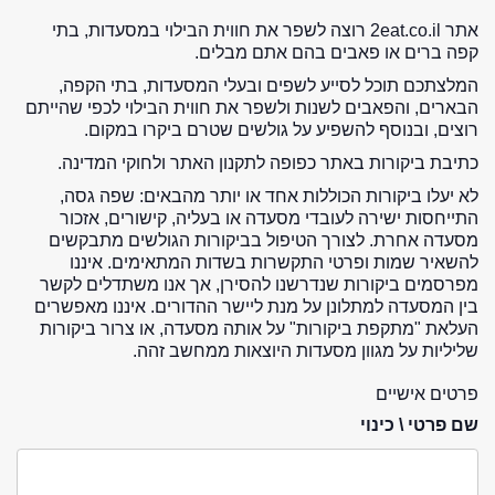
אתר 2eat.co.il רוצה לשפר את חווית הבילוי במסעדות, בתי
קפה ברים או פאבים בהם אתם מבלים.
המלצתכם תוכל לסייע לשפים ובעלי המסעדות, בתי הקפה,
הבארים, והפאבים לשנות ולשפר את חווית הבילוי לכפי שהייתם
רוצים, ובנוסף להשפיע על גולשים שטרם ביקרו במקום.
כתיבת ביקורות באתר כפופה לתקנון האתר ולחוקי המדינה.
לא יעלו ביקורות הכוללות אחד או יותר מהבאים: שפה גסה,
התייחסות ישירה לעובדי מסעדה או בעליה, קישורים, אזכור
מסעדה אחרת. לצורך הטיפול בביקורות הגולשים מתבקשים
להשאיר שמות ופרטי התקשרות בשדות המתאימים. איננו
מפרסמים ביקורות שנדרשנו להסירן, אך אנו משתדלים לקשר
בין המסעדה למתלונן על מנת ליישר ההדורים. איננו מאפשרים
העלאת "מתקפת ביקורות" על אותה מסעדה, או צרור ביקורות
שליליות על מגוון מסעדות היוצאות ממחשב זהה.
פרטים אישיים
שם פרטי \ כינוי