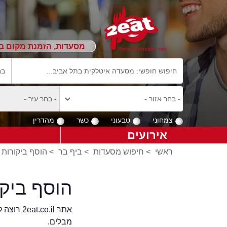
מסעדות, הזמנת מקום ב
צמחוני
טבעוני
כשר
מהדרין
אירועים
ראשי
>
חיפוש מסעדות
>
ביף בר
>
הוסף ביקורות 
הוסף ביק
אתר .il
מבלים.