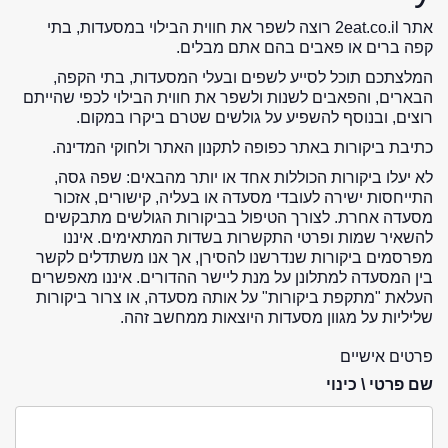
אתר 2eat.co.il רוצה לשפר את חווית הבילוי במסעדות, בתי
קפה ברים או פאבים בהם אתם מבלים.
המלצתכם תוכל לסייע לשפים ובעלי המסעדות, בתי הקפה,
הבארים, והפאבים לשנות ולשפר את חווית הבילוי לכפי שהייתם
רוצים, ובנוסף להשפיע על גולשים שטרם ביקרו במקום.
כתיבת ביקורות באתר כפופה לתקנון האתר ולחוקי המדינה.
לא יעלו ביקורות הכוללות אחד או יותר מהבאים: שפה גסה,
התייחסות ישירה לעובדי מסעדה או בעליה, קישורים, אזכור
מסעדה אחרת. לצורך הטיפול בביקורות הגולשים מתבקשים
להשאיר שמות ופרטי התקשרות בשדות המתאימים. איננו
מפרסמים ביקורות שנדרשנו להסירן, אך אנו משתדלים לקשר
בין המסעדה למתלונן על מנת ליישר ההדורים. איננו מאפשרים
העלאת "מתקפת ביקורות" על אותה מסעדה, או צרור ביקורות
שליליות על מגוון מסעדות היוצאות ממחשב זהה.
פרטים אישיים
שם פרטי \ כינוי