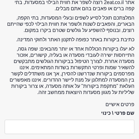
אתר 2eat.co.il רוצה לשפר את חווית הבילוי במסעדות, בתי
קפה ברים או פאבים בהם אתם מבלים.
המלצתכם תוכל לסייע לשפים ובעלי המסעדות, בתי הקפה,
הבארים, והפאבים לשנות ולשפר את חווית הבילוי לכפי שהייתם
רוצים, ובנוסף להשפיע על גולשים שטרם ביקרו במקום.
כתיבת ביקורות באתר כפופה לתקנון האתר ולחוקי המדינה.
לא יעלו ביקורות הכוללות אחד או יותר מהבאים: שפה גסה,
התייחסות ישירה לעובדי מסעדה או בעליה, קישורים, אזכור
מסעדה אחרת. לצורך הטיפול בביקורות הגולשים מתבקשים
להשאיר שמות ופרטי התקשרות בשדות המתאימים. איננו
מפרסמים ביקורות שנדרשנו להסירן, אך אנו משתדלים לקשר
בין המסעדה למתלונן על מנת ליישר ההדורים. איננו מאפשרים
העלאת "מתקפת ביקורות" על אותה מסעדה, או צרור ביקורות
שליליות על מגוון מסעדות היוצאות ממחשב זהה.
פרטים אישיים
שם פרטי \ כינוי