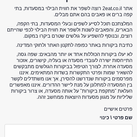
אתר 2eat.co.il רוצה לשפר את חווית הבילוי במסעדות, בתי
קפה ברים או פאבים בהם אתם מבלים.
המלצתכם תוכל לסייע לשפים ובעלי המסעדות, בתי הקפה,
הבארים, והפאבים לשנות ולשפר את חווית הבילוי לכפי שהייתם
רוצים, ובנוסף להשפיע על גולשים שטרם ביקרו במקום.
כתיבת ביקורות באתר כפופה לתקנון האתר ולחוקי המדינה.
לא יעלו ביקורות הכוללות אחד או יותר מהבאים: שפה גסה,
התייחסות ישירה לעובדי מסעדה או בעליה, קישורים, אזכור
מסעדה אחרת. לצורך הטיפול בביקורות הגולשים מתבקשים
להשאיר שמות ופרטי התקשרות בשדות המתאימים. איננו
מפרסמים ביקורות שנדרשנו להסירן, אך אנו משתדלים לקשר
בין המסעדה למתלונן על מנת ליישר ההדורים. איננו מאפשרים
העלאת "מתקפת ביקורות" על אותה מסעדה, או צרור ביקורות
שליליות על מגוון מסעדות היוצאות ממחשב זהה.
פרטים אישיים
שם פרטי \ כינוי