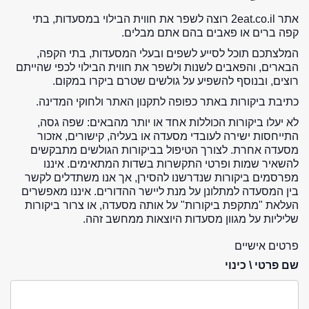
אתר 2eat.co.il רוצה לשפר את חווית הבילוי במסעדות, בתי
קפה ברים או פאבים בהם אתם מבלים.
המלצתכם תוכל לסייע לשפים ובעלי המסעדות, בתי הקפה,
הבארים, והפאבים לשנות ולשפר את חווית הבילוי לכפי שהייתם
רוצים, ובנוסף להשפיע על גולשים שטרם ביקרו במקום.
כתיבת ביקורות באתר כפופה לתקנון האתר ולחוקי המדינה.
לא יעלו ביקורות הכוללות אחד או יותר מהבאים: שפה גסה,
התייחסות ישירה לעובדי מסעדה או בעליה, קישורים, אזכור
מסעדה אחרת. לצורך הטיפול בביקורות הגולשים מתבקשים
להשאיר שמות ופרטי התקשרות בשדות המתאימים. איננו
מפרסמים ביקורות שנדרשנו להסירן, אך אנו משתדלים לקשר
בין המסעדה למתלונן על מנת ליישר ההדורים. איננו מאפשרים
העלאת "מתקפת ביקורות" על אותה מסעדה, או צרור ביקורות
שליליות על מגוון מסעדות היוצאות ממחשב זהה.
פרטים אישיים
שם פרטי \ כינוי